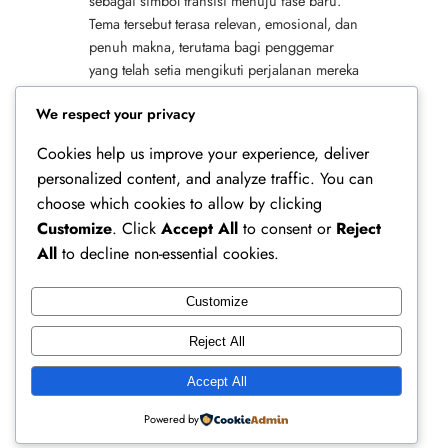
sebagai simbol transisi menuju fase baru.
Tema tersebut terasa relevan, emosional, dan
penuh makna, terutama bagi penggemar
yang telah setia mengikuti perjalanan mereka
sejak awal. ZEROBASEONE Comeback
We respect your privacy
sebagai Simbol Pertumbuhan…
Cookies help us improve your experience, deliver
personalized content, and analyze traffic. You can
choose which cookies to allow by clicking
Customize
. Click
Accept All
to consent or
Reject
All
to decline non-essential cookies.
Customize
Ferry Doedens | Public Figure, Actor & Creative
Reject All
Profile
Accept All
Instagram
Facebook
X
Powered by