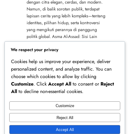
dengan citra elegan, cerdas, dan modern.
Namun, di balik sorotan publik, terdapat
lapisan cerita yang lebih kompleks—tentang
identitas, pilihan hidup, serta kontroversi
yang mengikuti perannya di panggung
politik global. Asma Al-Assad: Sisi Lain
Asma Al-Assad, Mantan First Lady Suriah
We respect your privacy
dalam Latar Pribadi…
Cookies help us improve your experience, deliver
personalized content, and analyze traffic. You can
choose which cookies to allow by clicking
Customize
. Click
Accept All
to consent or
Reject
All
to decline non-essential cookies.
Customize
Ferry Doedens | Public Figure, Actor & Creative
Reject All
Profile
Accept All