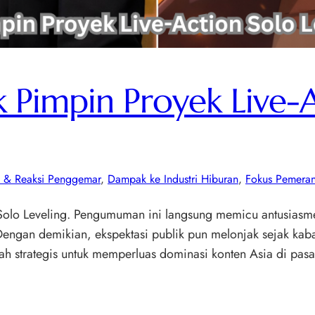
Pimpin Proyek Live-A
e & Reaksi Penggemar
, 
Dampak ke Industri Hiburan
, 
Fokus Pemeran
lo Leveling. Pengumuman ini langsung memicu antusiasme b
ngan demikian, ekspektasi publik pun melonjak sejak kabar t
gkah strategis untuk memperluas dominasi konten Asia di pas