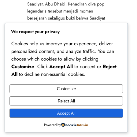
Saadiyat, Abu Dhabi. Kehadiran diva pop
legendaris tersebut menjadi momen
bersejarah sekaligus bukti bahwa Saadiyat
Nights terus berkembang sebagai destinasi
We respect your privacy
hiburan kelas…
Cookies help us improve your experience, deliver
personalized content, and analyze traffic. You can
choose which cookies to allow by clicking
Customize
. Click
Accept All
to consent or
Reject
All
to decline non-essential cookies.
Customize
Ferry Doedens | Public Figure, Actor & Creative
Reject All
Profile
Accept All
Instagram
Facebook
X
Powered by