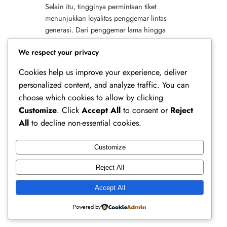
Selain itu, tingginya permintaan tiket
menunjukkan loyalitas penggemar lintas
generasi. Dari penggemar lama hingga
audiens muda, semuanya berlomba
We respect your privacy
mengamankan kursi terbaik. Karena…
Cookies help us improve your experience, deliver
personalized content, and analyze traffic. You can
choose which cookies to allow by clicking
Customize
. Click
Accept All
to consent or
Reject
All
to decline non-essential cookies.
Customize
Ferry Doedens | Public Figure, Actor & Creative
Reject All
Profile
Accept All
Instagram
Facebook
X
Powered by