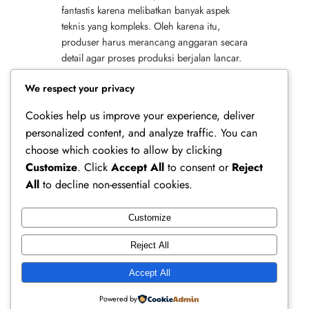
fantastis karena melibatkan banyak aspek
teknis yang kompleks. Oleh karena itu,
produser harus merancang anggaran secara
detail agar proses produksi berjalan lancar.
Selain itu, film laga tidak hanya
We respect your privacy
mengandalkan…
Cookies help us improve your experience, deliver
personalized content, and analyze traffic. You can
choose which cookies to allow by clicking
Customize
. Click
Accept All
to consent or
Reject
All
to decline non-essential cookies.
Customize
Ferry Doedens | Public Figure, Actor & Creative
Reject All
Profile
Accept All
Instagram
Facebook
X
Powered by