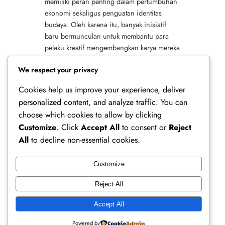
memiliki peran penting dalam pertumbuhan
ekonomi sekaligus penguatan identitas
budaya. Oleh karena itu, banyak inisiatif
baru bermunculan untuk membantu para
pelaku kreatif mengembangkan karya mereka
secara lebih luas. Selain itu, dukungan
We respect your privacy
penuh untuk industri…
Cookies help us improve your experience, deliver
personalized content, and analyze traffic. You can
choose which cookies to allow by clicking
Customize
. Click
Accept All
to consent or
Reject
All
to decline non-essential cookies.
Customize
Ferry Doedens | Public Figure, Actor & Creative
Reject All
Profile
Accept All
Instagram
Facebook
X
Powered by