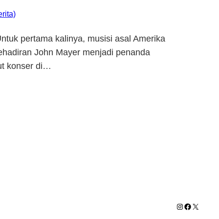
rita)
ntuk pertama kalinya, musisi asal Amerika
 kehadiran John Mayer menjadi penanda
ut konser di…
Instagram
Facebook
X