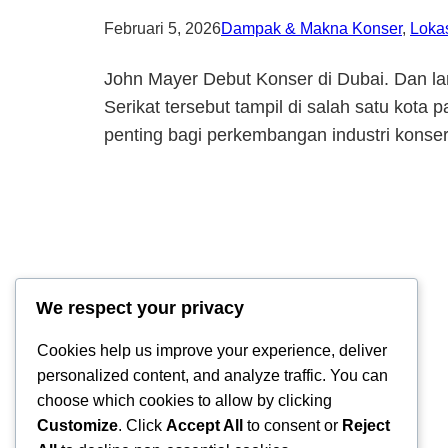
Februari 5, 2026
Dampak & Makna Konser
, 
Loka
John Mayer Debut Konser di Dubai. Dan lan
Serikat tersebut tampil di salah satu kot
penting bagi perkembangan industri konser
We respect your privacy
Cookies help us improve your experience, deliver
personalized content, and analyze traffic. You can
choose which cookies to allow by clicking
Ferry Doedens | Public Figure, Actor & Creative Profile
Customize
. Click
Accept All
to consent or
Reject