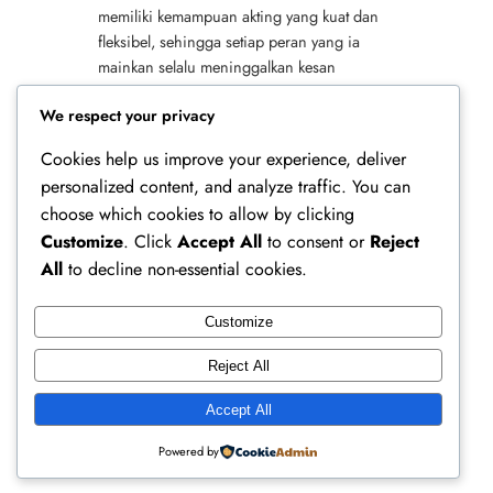
memiliki kemampuan akting yang kuat dan
fleksibel, sehingga setiap peran yang ia
mainkan selalu meninggalkan kesan
mendalam. Kini, kembalinya ia ke karakter
We respect your privacy
ikonik tersebut memicu antusiasme…
Cookies help us improve your experience, deliver
personalized content, and analyze traffic. You can
choose which cookies to allow by clicking
Customize
. Click
Accept All
to consent or
Reject
All
to decline non-essential cookies.
Customize
Ferry Doedens | Public Figure, Actor & Creative
Reject All
Profile
Accept All
Instagram
Facebook
X
Powered by