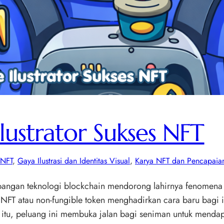
Ilustrator Sukses NFT
 NFT
, 
Gaya Ilustrasi dan Identitas Visual
, 
Karya NFT dan Pencapaia
embangan teknologi blockchain mendorong lahirnya fenomena c
 NFT atau non-fungible token menghadirkan cara baru bagi i
a itu, peluang ini membuka jalan bagi seniman untuk menda