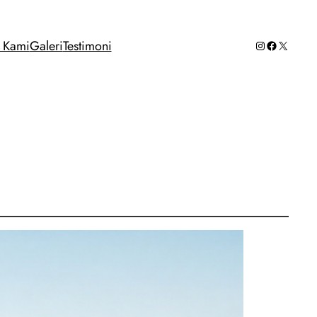
Instagram
Facebook
X
g Kami
Galeri
Testimoni