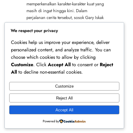
memperkenalkan karakter-karakter kuat yang
masih di ingat hingga kini. Dalam
perjalanan cerita tersebut, sosok Gary Iskak
tampil menonjol dan meninggalkan kesan
We respect your privacy
mendalam. Potret Kenangan…
Cookies help us improve your experience, deliver
personalized content, and analyze traffic. You can
choose which cookies to allow by clicking
Customize
. Click
Accept All
to consent or
Reject
All
to decline non-essential cookies.
Customize
Ferry Doedens | Public Figure, Actor & Creative
Reject All
Profile
Accept All
Instagram
Facebook
X
Powered by