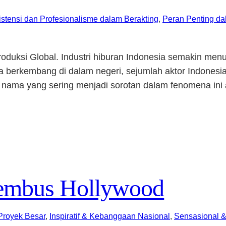
stensi dan Profesionalisme dalam Berakting
, 
Peran Penting da
Produksi Global. Industri hiburan Indonesia semakin me
ya berkembang di dalam negeri, sejumlah aktor Indones
tu nama yang sering menjadi sorotan dalam fenomena ini 
Tembus Hollywood
Proyek Besar
, 
Inspiratif & Kebanggaan Nasional
, 
Sensasional &