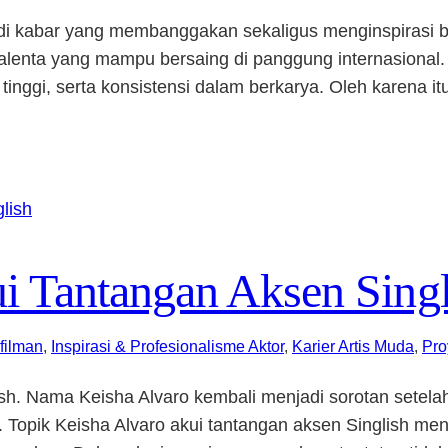
i kabar yang membanggakan sekaligus menginspirasi ban
lenta yang mampu bersaing di panggung internasional. Pe
n tinggi, serta konsistensi dalam berkarya. Oleh karena
i Tantangan Aksen Singl
filman
, 
Inspirasi & Profesionalisme Aktor
, 
Karier Artis Muda
, 
Pro
ish. Nama Keisha Alvaro kembali menjadi sorotan sete
Topik Keisha Alvaro akui tantangan aksen Singlish men