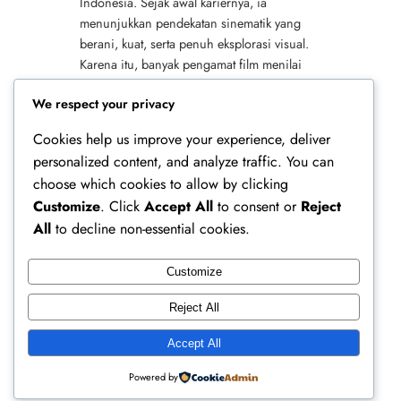
Indonesia. Sejak awal kariernya, ia
menunjukkan pendekatan sinematik yang
berani, kuat, serta penuh eksplorasi visual.
Karena itu, banyak pengamat film menilai
bahwa gaya penyutradaraannya mampu
We respect your privacy
menghadirkan identitas yang berbeda di…
Cookies help us improve your experience, deliver
personalized content, and analyze traffic. You can
choose which cookies to allow by clicking
Customize
. Click
Accept All
to consent or
Reject
All
to decline non-essential cookies.
Customize
Ferry Doedens | Public Figure, Actor & Creative
Reject All
Profile
Accept All
Instagram
Facebook
X
Powered by