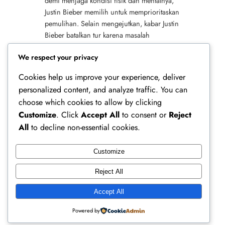
demi menjaga kondisi fisik dan mentalnya,
Justin Bieber memilih untuk memprioritaskan
pemulihan. Selain mengejutkan, kabar Justin
Bieber batalkan tur karena masalah
kesehatan juga memicu gelombang simpati
We respect your privacy
dari publik.…
Cookies help us improve your experience, deliver
personalized content, and analyze traffic. You can
choose which cookies to allow by clicking
Customize
. Click
Accept All
to consent or
Reject
All
to decline non-essential cookies.
Customize
Ferry Doedens | Public Figure, Actor & Creative
Reject All
Profile
Accept All
Instagram
Facebook
X
Powered by