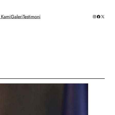
Instagram
Facebook
X
g Kami
Galeri
Testimoni