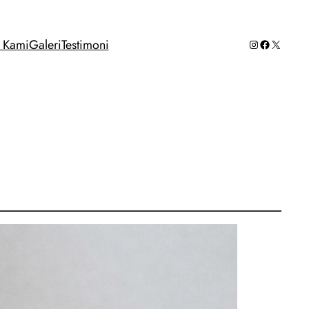
Instagram
Facebook
X
g Kami
Galeri
Testimoni