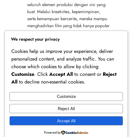
seluruh elemen produksi dengan visi yang
kuat. Melalui kreativitas, kepemimpinan,
serta kemampuan bercerita, mereka mampu
menghadirkan film yang tidak hanya populer
tetapi juga berkesan bagi penonton. Selain
We respect your privacy
itu,…
Cookies help us improve your experience, deliver
personalized content, and analyze traffic. You can
choose which cookies to allow by clicking
Customize
. Click
Accept All
to consent or
Reject
All
to decline non-essential cookies.
Customize
Ferry Doedens | Public Figure, Actor & Creative
Reject All
Profile
Accept All
Instagram
Facebook
X
Powered by