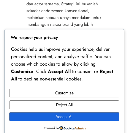
dan actor ternama. Strategi ini bukanlah
sekadar endorsemen konvensional,
melainkan sebuah upaya mendalam untuk
membangun narasi brand yang lebih
hangat, relatable, dan inspiratif. Dengan
We respect your privacy
menyertakan figur-figur…
Cookies help us improve your experience, deliver
personalized content, and analyze traffic. You can
choose which cookies to allow by clicking
Customize
. Click
Accept All
to consent or
Reject
All
to decline non-essential cookies.
Customize
Ferry Doedens | Public Figure, Actor & Creative
Reject All
Profile
Accept All
Instagram
Facebook
X
Powered by