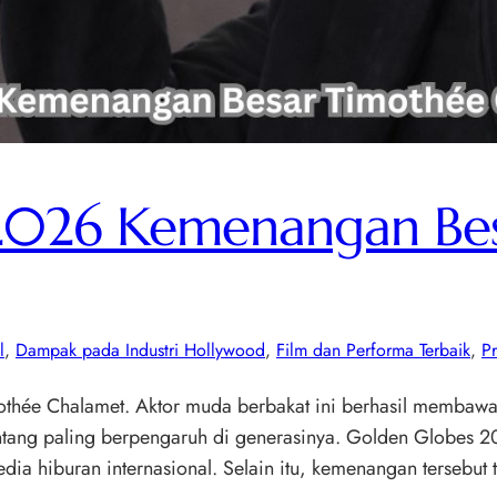
2026 Kemenangan Be
l
, 
Dampak pada Industri Hollywood
, 
Film dan Performa Terbaik
, 
Pr
hée Chalamet. Aktor muda berbakat ini berhasil membawa
intang paling berpengaruh di generasinya. Golden Globes
a hiburan internasional. Selain itu, kemenangan tersebut 