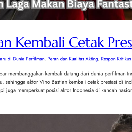
an Kembali Cetak Pres
aru di Dunia Perfilman
, 
Peran dan Kualitas Akting
, 
Respon Kritiku
Kabar membanggakan kembali datang dari dunia perfilman In
u, sehingga aktor Vino Bastian kembali cetak prestasi di ind
pi juga memperkuat posisi aktor Indonesia di kancah nasion