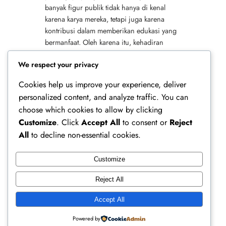
banyak figur publik tidak hanya di kenal
karena karya mereka, tetapi juga karena
kontribusi dalam memberikan edukasi yang
bermanfaat. Oleh karena itu, kehadiran
mereka menjadi jembatan antara informasi
We respect your privacy
finansial dan…
Cookies help us improve your experience, deliver
personalized content, and analyze traffic. You can
choose which cookies to allow by clicking
Customize
. Click
Accept All
to consent or
Reject
All
to decline non-essential cookies.
Customize
Ferry Doedens | Public Figure, Actor & Creative
Reject All
Profile
Accept All
Instagram
Facebook
X
Powered by