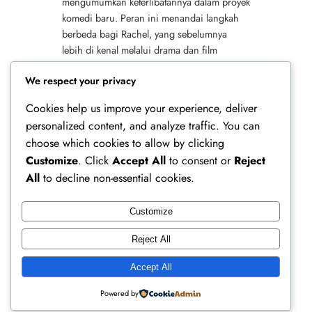
mengumumkan keterlibatannya dalam proyek
komedi baru. Peran ini menandai langkah
berbeda bagi Rachel, yang sebelumnya
lebih di kenal melalui drama dan film
romantis. Dengan keberanian mencoba
We respect your privacy
genre komedi, menunjukkan sisi…
Cookies help us improve your experience, deliver
personalized content, and analyze traffic. You can
choose which cookies to allow by clicking
Customize
. Click
Accept All
to consent or
Reject
All
to decline non-essential cookies.
Customize
Ferry Doedens | Public Figure, Actor & Creative
Reject All
Profile
Accept All
Instagram
Facebook
X
Powered by