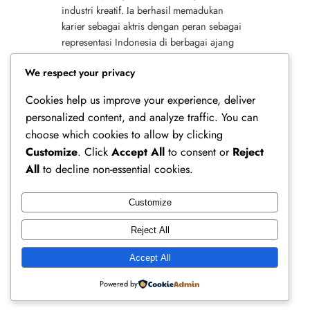
industri kreatif. Ia berhasil memadukan
karier sebagai aktris dengan peran sebagai
representasi Indonesia di berbagai ajang
internasional. Oleh karena itu, kiprahnya
We respect your privacy
menjadi sorotan,…
Cookies help us improve your experience, deliver
personalized content, and analyze traffic. You can
choose which cookies to allow by clicking
Customize
. Click
Accept All
to consent or
Reject
All
to decline non-essential cookies.
Customize
Ferry Doedens | Public Figure, Actor & Creative
Reject All
Profile
Accept All
Instagram
Facebook
X
Powered by