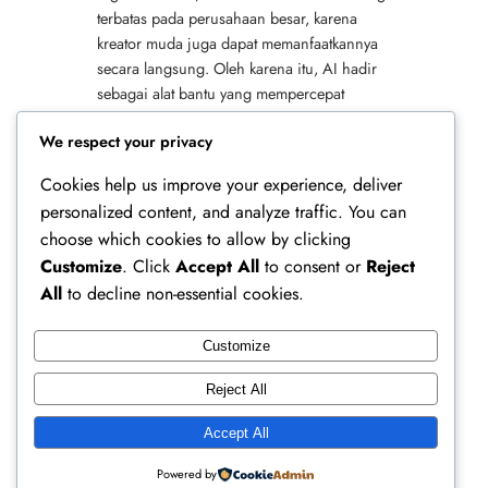
terbatas pada perusahaan besar, karena
kreator muda juga dapat memanfaatkannya
secara langsung. Oleh karena itu, AI hadir
sebagai alat bantu yang mempercepat
proses ide, produksi, hingga distribusi
We respect your privacy
karya. Selain itu, teknologi ini membuka…
Cookies help us improve your experience, deliver
personalized content, and analyze traffic. You can
choose which cookies to allow by clicking
Customize
. Click
Accept All
to consent or
Reject
All
to decline non-essential cookies.
Customize
Ferry Doedens | Public Figure, Actor & Creative
Reject All
Profile
Accept All
Instagram
Facebook
X
Powered by