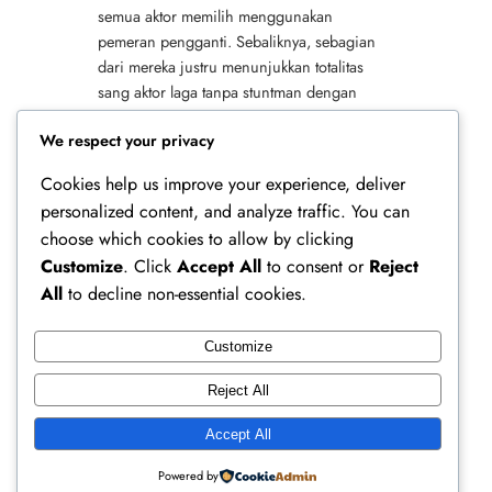
semua aktor memilih menggunakan
pemeran pengganti. Sebaliknya, sebagian
dari mereka justru menunjukkan totalitas
sang aktor laga tanpa stuntman dengan
melakukan sendiri adegan berisiko tersebut.
We respect your privacy
Pilihan ini tentu…
Cookies help us improve your experience, deliver
personalized content, and analyze traffic. You can
choose which cookies to allow by clicking
Customize
. Click
Accept All
to consent or
Reject
All
to decline non-essential cookies.
Customize
Ferry Doedens | Public Figure, Actor & Creative
Reject All
Profile
Accept All
Instagram
Facebook
X
Powered by