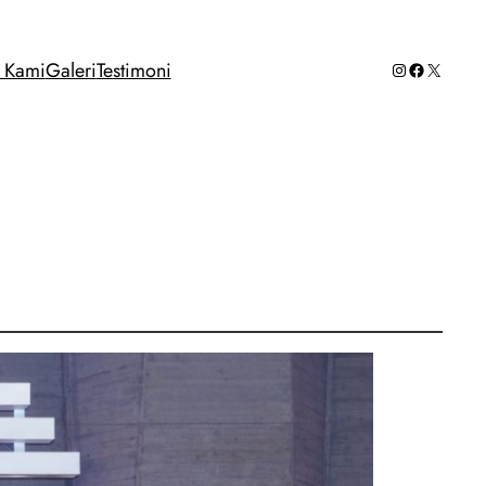
Instagram
Facebook
X
g Kami
Galeri
Testimoni