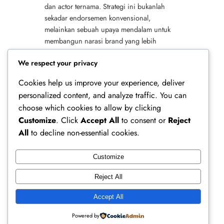
dan actor ternama. Strategi ini bukanlah
sekadar endorsemen konvensional,
melainkan sebuah upaya mendalam untuk
membangun narasi brand yang lebih
hangat, relatable, dan inspiratif. Dengan
We respect your privacy
menyertakan figur-figur…
Cookies help us improve your experience, deliver
personalized content, and analyze traffic. You can
choose which cookies to allow by clicking
Customize
. Click
Accept All
to consent or
Reject
All
to decline non-essential cookies.
Customize
Ferry Doedens | Public Figure, Actor & Creative
Reject All
Profile
Accept All
Instagram
Facebook
X
Powered by