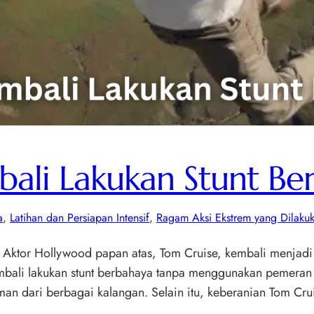
ali Lakukan Stunt Be
a
, 
Latihan dan Persiapan Intensif
, 
Ragam Aksi Ekstrem yang Dilaku
Aktor Hollywood papan atas, Tom Cruise, kembali menjadi s
mbali lakukan stunt berbahaya tanpa menggunakan pemeran p
n dari berbagai kalangan. Selain itu, keberanian Tom C