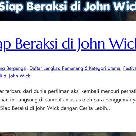
p Beraksi di John Wic
ing Bergengsi
, 
Daftar Lengkap Pemenang 5 Kategori Utama
, 
Festi
i di John Wick
r terbaru dari dunia perfilman aksi kembali mencuri perhat
an ini langsung di sambut antusias oleh para penggemar ya
Siap Beraksi di John Wick dengan Cerita Lebih…