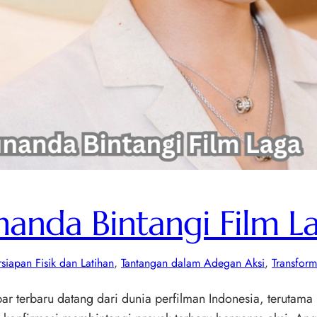
anda Bintangi Film L
rsiapan Fisik dan Latihan
, 
Tantangan dalam Adegan Aksi
, 
Transform
ar terbaru datang dari dunia perfilman Indonesia, teruta